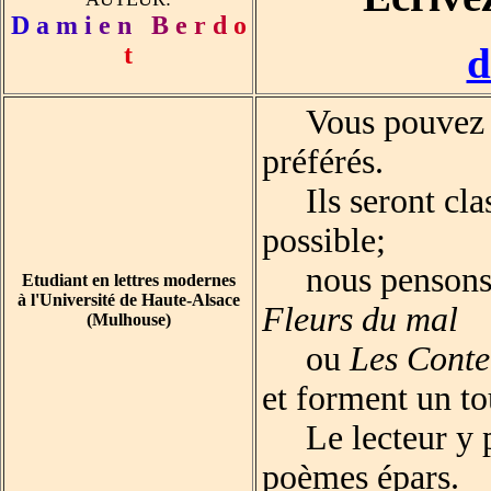
D
a
m
i
e
n
B
e
r
d
o
d
t
Vous pouvez m'
préférés.
Ils seront clas
possible;
nous pensons e
Etudiant en lettres modernes
à l'Université de Haute-Alsace
Fleurs du mal
(Mulhouse)
ou
Les Conte
et forment un to
Le lecteur y pe
poèmes épars.