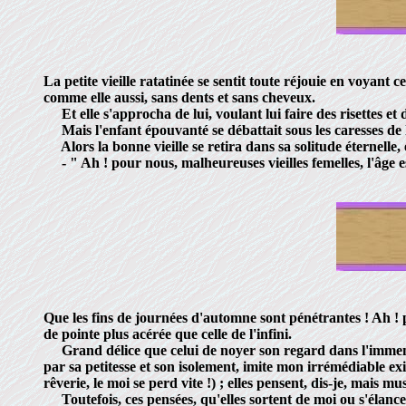
La petite vieille ratatinée se sentit toute réjouie en voyant ce 
comme elle aussi, sans dents et sans cheveux.
Et elle s'approcha de lui, voulant lui faire des risettes et 
Mais l'enfant épouvanté se débattait sous les caresses de l
Alors la bonne vieille se retira dans sa solitude éternelle, e
- " Ah ! pour nous, malheureuses vieilles femelles, l'âge e
Que les fins de journées d'automne sont pénétrantes ! Ah ! pén
de pointe plus acérée que celle de l'infini.
Grand délice que celui de noyer son regard dans l'immensité 
par sa petitesse et son isolement, imite mon irrémédiable ex
rêverie, le moi se perd vite !) ; elles pensent, dis-je, mais 
Toutefois, ces pensées, qu'elles sortent de moi ou s'élancen