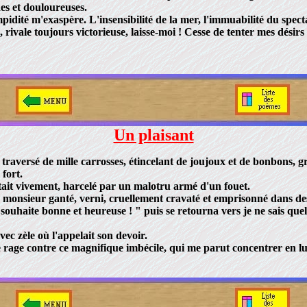
es et douloureuses.
té m'exaspère. L'insensibilité de la mer, l'immuabilité du spectacl
 rivale toujours victorieuse, laisse-moi ! Cesse de tenter mes désirs
Un plaisant
traversé de mille carrosses, étincelant de joujoux et de bonbons, gro
 fort.
ait vivement, harcelé par un malotru armé d'un fouet.
monsieur ganté, verni, cruellement cravaté et emprisonné dans des
la souhaite bonne et heureuse ! " puis se retourna vers je ne sais qu
ec zèle où l'appelait son devoir.
e contre ce magnifique imbécile, qui me parut concentrer en lui t