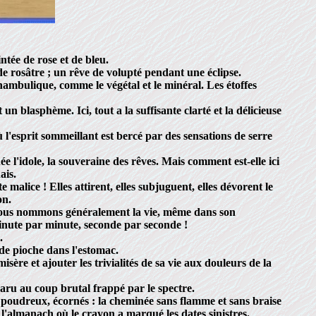
tée de rose et de bleu.
de rosâtre ; un rêve de volupté pendant une éclipse.
nambulique, comme le végétal et le minéral. Les étoffes
n blasphème. Ici, tout a la suffisante clarté et la délicieuse
l'esprit sommeillant est bercé par des sensations de serre
 l'idole, la souveraine des rêves. Mais comment est-elle ici
ais.
malice ! Elles attirent, elles subjuguent, elles dévorent le
on.
e nous nommons généralement la vie, même dans son
inute par minute, seconde par seconde !
.
de pioche dans l'estomac.
ère et ajouter les trivialités de sa vie aux douleurs de la
aru au coup brutal frappé par le spectre.
, poudreux, écornés : la cheminée sans flamme et sans braise
 ; l'almanach où le crayon a marqué les dates sinistres.