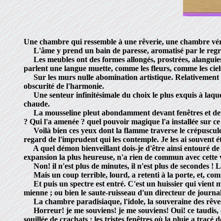
Une chambre qui ressemble à une rêverie, une chambre vérita
L'âme y prend un bain de paresse, aromatisé par le regret e
Les meubles ont des formes allongés, prostrées, alanguies. 
parlent une langue muette, comme les fleurs, comme les ciel
Sur les murs nulle abomination artistique. Relativement au rê
obscurité de l'harmonie.
Une senteur infinitésimale du choix le plus exquis à laquel
chaude.
La mousseline pleut abondamment devant fenêtres et devant le
? Qui l'a amenée ? quel pouvoir magique l'a installée sur ce 
Voilà bien ces yeux dont la flamme traverse le crépuscule ; c
regard de l'imprudent qui les contemple. Je les ai souvent ét
A quel démon bienveillant dois-je d'être ainsi entouré de
expansion la plus heureuse, n'a rien de commun avec cette 
Non! il n'est plus de minutes, il n'est plus de secondes ! Le
Mais un coup terrible, lourd, a retenti à la porte, et, com
Et puis un spectre est entré. C'est un huissier qui vient me
mienne ; ou bien le saute-ruisseau d'un directeur de journa
La chambre paradisiaque, l'idole, la souveraine des rêves,
Horreur! je me souviens! je me souviens! Oui! ce taudis, ce
souillée de crachats ; les tristes fenêtres où la pluie a trac