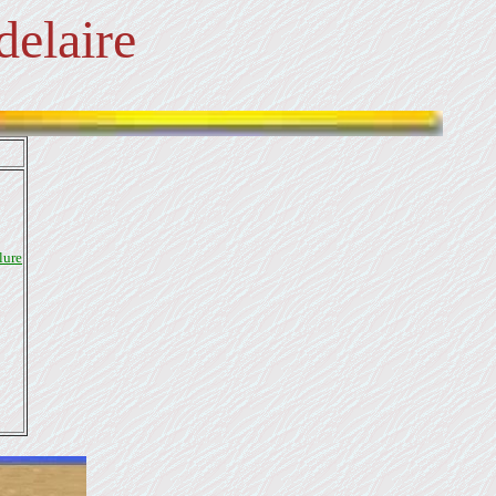
elaire
lure