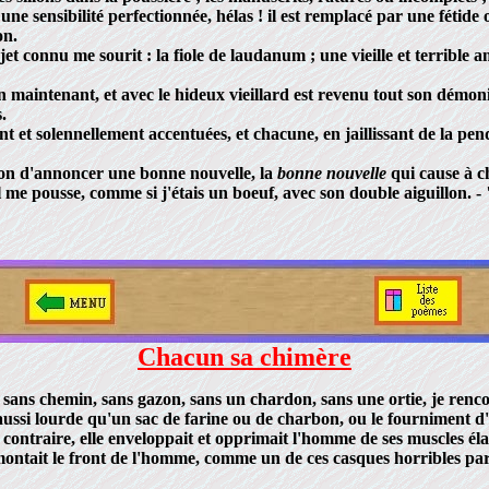
sensibilité perfectionnée, hélas ! il est remplacé par une fétide 
on.
 connu me sourit : la fiole de laudanum ; une vieille et terrible am
maintenant, et avec le hideux vieillard est revenu tout son démoni
.
 solennellement accentuées, et chacune, en jaillissant de la pendule
ion d'annoncer une bonne nouvelle, la
bonne nouvelle
qui cause à c
l me pousse, comme si j'étais un boeuf, avec son double aiguillon. 
Chacun sa chimère
 sans chemin, sans gazon, sans un chardon, sans une ortie, je ren
si lourde qu'un sac de farine ou de charbon, ou le fourniment d'
ntraire, elle enveloppait et opprimait l'homme de ses muscles élasti
urmontait le front de l'homme, comme un de ces casques horribles par 