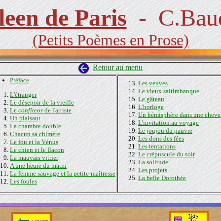
leen de Paris
- C.Baud
(Petits Poèmes en Prose)
Retour au menu
Préface
Les veuves
Le vieux saltimbanque
L'étranger
Le gâteau
Le désepoir de la vieille
L'horloge
Le
confiteor
de l'artiste
Un hémisphère dans une cheve
Un plaisant
L'invitation au voyage
La chambre double
Le joujou du pauvre
Chacun sa chimère
Les dons des fées
Le fou et la Vénus
Les tentations
Le chien et le flacon
Le crépuscule du soir
La mauvais vitrier
La solitude
A une heure du matin
Les projets
La femme sauvage et la petite-maîtresse
La belle Dorothée
Les foules