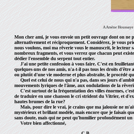
A Arsène Houssaye
Mon cher ami, je vous envoie un petit ouvrage dont on ne pourr
alternativement et réciproquement. Considérez, je vous pri
nous voulons, moi ma rêverie vous le manuscrit, le lecteur s
nombreux fragments, et vous verrez que chacun peut exister
dédier l'ensemble du serpent tout entier.
J'ai une petite confession à vous faire. C'est en feuilletan
quelques-uns de nos amis, n'a-t-il pas tous les droits d'êtr
ou plutôt d'une vie moderne et plus abstraite, le procédé qu'
Quel est celui de nous qui n'a pas, dans ses jours d'ambiti
mouvements lyriques de l'âme, aux ondulations de la rêveri
C'est surtout de la fréquentation des villes énormes, c'es
de traduire en une chanson le cri strident du Vitrier, et d'
hautes brumes de la rue?
Mais, pour dire le vrai, je crains que ma jalousie ne m'ait
mystérieux et brillant modèle, mais encore que je faisais qu
sans doute, mais qui ne peut qu'humilier profondément un e
Votre bien affectionné,
C.B.