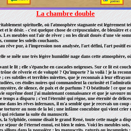
La chambre double
blement spirituelle, où l'atmosphère stagnante est légèrement tein
t le désir. - c'est quelque chose de crépusculaire, de bleuâtre et 
Les meubles ont l'air de rêver ; on les dirait doués d'une vie som
s, comme les soleils couchants.
ve pur, à l'impression non analysée, l'art défini, l'art positif est u
le se mêle une très légère humidité nage dans cette atmosphère, où 
 lit ; elle s'épanche en cascades neigeuses. Sur ce lit est couchée
trône de rêverie et de volupté ? Qu'importe ? la voilà ! je la reconn
es subtiles et terribles mirettes, que je reconnais à leur effrayante 
udiées, ces étoiles noires qui commandent la curiosité et l'admirati
 mystère, de silence, de paix et de parfums ? O béatitude ! ce qu
vie suprême dont j'ai maintenant connaissance et que je savoure m
 temps a disparu ; c'est l'éternité qui règne, une éternité de délices
me dans les rêves infernaux, il m'a semblé que je recevais un coup 
 torturer au nom de la loi ; une infâme concubine qui vient crier mis
l qui réclame la suite du manuscrit.
 la Sylphide, comme disait le grand René, toute cette magie a disp
 séjour de l'éternel ennui, est bien le mien. Voici les meubles sots
é des sillons dans la poussière ; les manuscrits, raturés ou incomplets