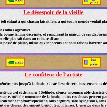
Le désespoir de la vieille
joli enfant à qui chacun faisait fête, à qui tout le monde voulait plaire 
des mines agréables.
a bonne femme décrépite, et remplissait la maison de ses glapissem
t elle pleurait dans un coin, se disant :
st passé de plaire, même aux innocents ; et nous faisons horreur au
Le confiteor de l'artiste
étrantes jusqu'à la douleur ! car il est de certaines sensations délic
du ciel et de la mer ! Solitude, silence, incomparable chasteté de l
istence, mélodie monotone de la houle, toutes ces choses pensent par
musicalement et pittoresquement, sans arguties, sans syllogismes, sans
t des choses, deviennent bientôt trop intenses. L'énergie dans la v