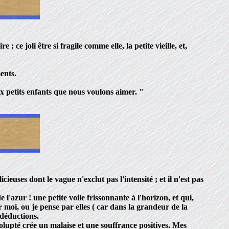
; ce joli être si fragile comme elle, la petite vieille, et,
ents.
x petits enfants que nous voulons aimer. "
ieuses dont le vague n'exclut pas l'intensité ; et il n'est pas
'azur ! une petite voile frissonnante à l'horizon, et qui,
 moi, ou je pense par elles ( car dans la grandeur de la
 déductions.
olupté crée un malaise et une souffrance positives. Mes