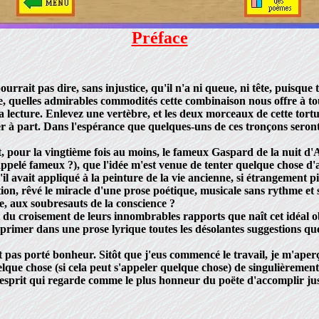
Préface
ait pas dire, sans injustice, qu'il n'a ni queue, ni tête, puisque tou
e, quelles admirables commodités cette combinaison nous offre à to
a lecture. Enlevez une vertèbre, et les deux morceaux de cette tortu
 à part. Dans l'espérance que quelques-uns de ces tronçons seront 
t, pour la vingtième fois au moins, le fameux Gaspard de la nuit d'
e appelé fameux ?), que l'idée m'est venue de tenter quelque chose d'
il avait appliqué à la peinture de la vie ancienne, si étrangement p
on, rêvé le miracle d'une prose poétique, musicale sans rythme et 
e, aux soubresauts de la conscience ?
t du croisement de leurs innombrables rapports que naît cet idéal
exprimer dans une prose lyrique toutes les désolantes suggestions qu
 pas porté bonheur. Sitôt que j'eus commencé le travail, je m'aper
elque chose (si cela peut s'appeler quelque chose) de singulièrement 
sprit qui regarde comme le plus honneur du poëte d'accomplir juste