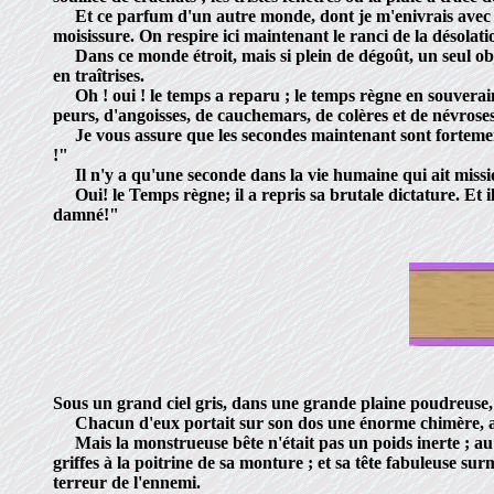
Et ce parfum d'un autre monde, dont je m'enivrais avec une 
moisissure. On respire ici maintenant le ranci de la désolati
Dans ce monde étroit, mais si plein de dégoût, un seul objet
en traîtrises.
Oh ! oui ! le temps a reparu ; le temps règne en souverain 
peurs, d'angoisses, de cauchemars, de colères et de névroses
Je vous assure que les secondes maintenant sont fortement et
!"
Il n'y a qu'une seconde dans la vie humaine qui ait miss
Oui! le Temps règne; il a repris sa brutale dictature. Et i
damné!"
Sous un grand ciel gris, dans une grande plaine poudreuse,
Chacun d'eux portait sur son dos une énorme chimère, aus
Mais la monstrueuse bête n'était pas un poids inerte ; au co
griffes à la poitrine de sa monture ; et sa tête fabuleuse s
terreur de l'ennemi.