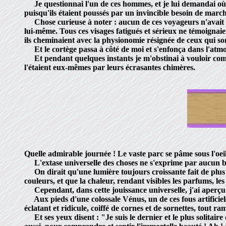
Je questionnai l'un de ces hommes, et je lui demandai où ils 
puisqu'ils étaient poussés par un invincible besoin de march
Chose curieuse à noter : aucun de ces voyageurs n'avait l'ai
lui-même. Tous ces visages fatigués et sérieux ne témoignaien
ils cheminaient avec la physionomie résignée de ceux qui s
Et le cortège passa à côté de moi et s'enfonça dans l'atmos
Et pendant quelques instants je m'obstinai à vouloir compren
l'étaient eux-mêmes par leurs écrasantes chimères.
Quelle admirable journée ! Le vaste parc se pâme sous l'oei
L'extase universelle des choses ne s'exprime par aucun brui
On dirait qu'une lumière toujours croissante fait de plus en 
couleurs, et que la chaleur, rendant visibles les parfums, le
Cependant, dans cette jouissance universelle, j'ai aperçu u
Aux pieds d'une colossale Vénus, un de ces fous artificiels
éclatant et ridicule, coiffé de cornes et de sornettes, tout r
Et ses yeux disent : "Je suis le dernier et le plus solitair