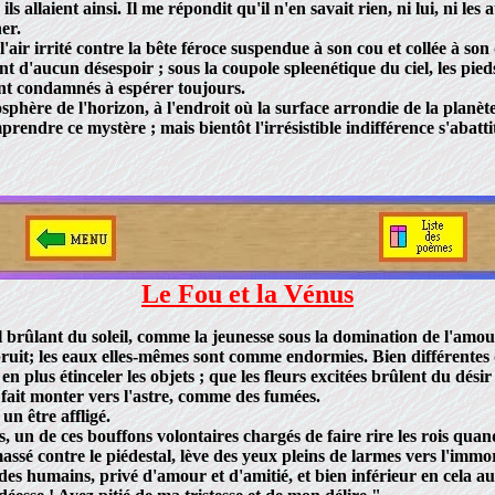
allaient ainsi. Il me répondit qu'il n'en savait rien, ni lui, ni les
er.
r irrité contre la bête féroce suspendue à son cou et collée à son d
t d'aucun désespoir ; sous la coupole spleenétique du ciel, les pieds
ont condamnés à espérer toujours.
phère de l'horizon, à l'endroit où la surface arrondie de la planèt
dre ce mystère ; mais bientôt l'irrésistible indifférence s'abattit
Le Fou et la Vénus
l brûlant du soleil, comme la jeunesse sous la domination de l'amou
t; les eaux elles-mêmes sont comme endormies. Bien différentes des
plus étinceler les objets ; que les fleurs excitées brûlent du désir d
s fait monter vers l'astre, comme des fumées.
n être affligé.
, un de ces bouffons volontaires chargés de faire rire les rois quan
amassé contre le piédestal, lève des yeux pleins de larmes vers l'immor
e des humains, privé d'amour et d'amitié, et bien inférieur en cela 